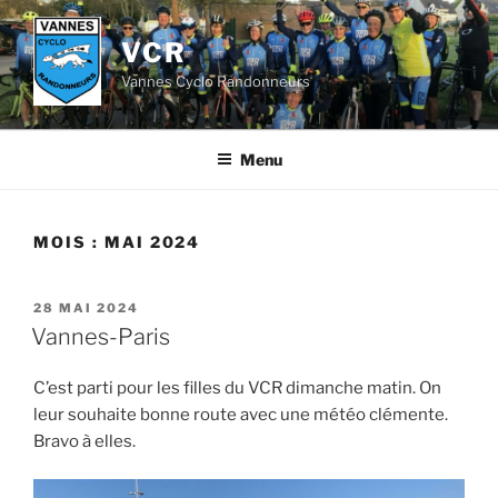
Aller
au
VCR
contenu
Vannes Cyclo Randonneurs
principal
Menu
MOIS :
MAI 2024
PUBLIÉ
28 MAI 2024
LE
Vannes-Paris
C’est parti pour les filles du VCR dimanche matin. On
leur souhaite bonne route avec une météo clémente.
Bravo à elles.