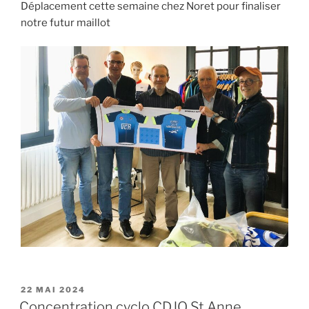
Déplacement cette semaine chez Noret pour finaliser
notre futur maillot
PUBLIÉ
22 MAI 2024
LE
Concentration cyclo CDJO St Anne