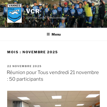
Aller
au
VCR
contenu
Vannes Cyclo Randonneurs
principal
Menu
MOIS :
NOVEMBRE 2025
PUBLIÉ
22 NOVEMBRE 2025
LE
Réunion pour Tous vendredi 21 novembre
: 50 participants