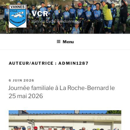
Aller
au
VCR
contenu
Vannes Cyclo Randonneurs
principal
Menu
AUTEUR/AUTRICE :
ADMIN1287
PUBLIÉ
6 JUIN 2026
LE
Journée familiale à La Roche-Bernard le
25 mai 2026