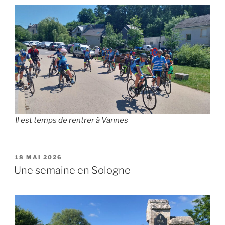
Il est temps de rentrer à Vannes
PUBLIÉ
18 MAI 2026
LE
Une semaine en Sologne