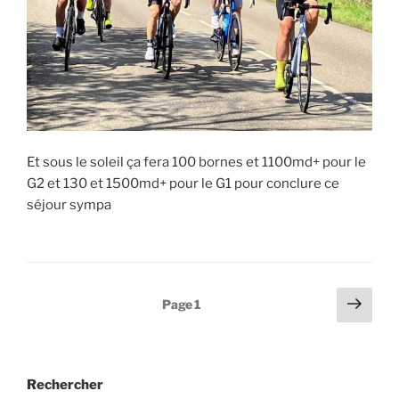
Et sous le soleil ça fera 100 bornes et 1100md+ pour le
G2 et 130 et 1500md+ pour le G1 pour conclure ce
séjour sympa
Pagination
Page
Page
1
suiv
des
publications
Rechercher