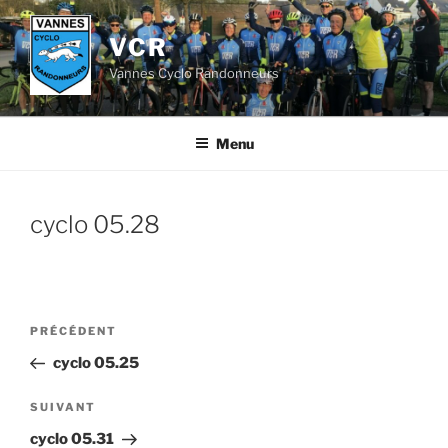
Aller
au
VCR
contenu
Vannes Cyclo Randonneurs
principal
Menu
cyclo 05.28
Navigation
Article
PRÉCÉDENT
de
précédent
cyclo 05.25
l’article
Article
SUIVANT
suivant
cyclo 05.31