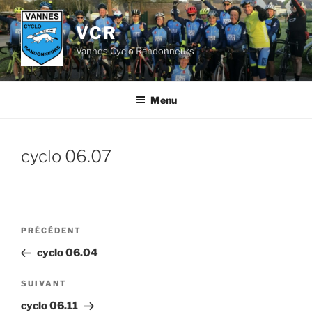
Aller
au
VCR
contenu
Vannes Cyclo Randonneurs
principal
Menu
cyclo 06.07
Navigation
Article
PRÉCÉDENT
de
précédent
cyclo 06.04
l’article
Article
SUIVANT
suivant
cyclo 06.11