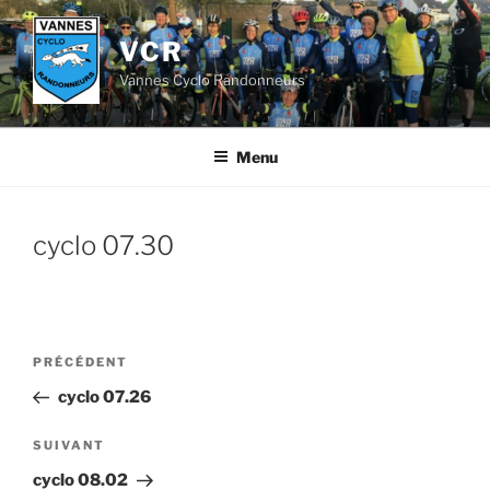
Aller
au
VCR
contenu
Vannes Cyclo Randonneurs
principal
Menu
cyclo 07.30
Navigation
Article
PRÉCÉDENT
de
précédent
cyclo 07.26
l’article
Article
SUIVANT
suivant
cyclo 08.02