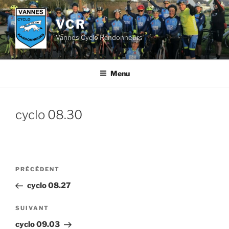
Aller
au
VCR
contenu
Vannes Cyclo Randonneurs
principal
Menu
cyclo 08.30
Navigation
Article
PRÉCÉDENT
de
précédent
cyclo 08.27
l’article
Article
SUIVANT
suivant
cyclo 09.03