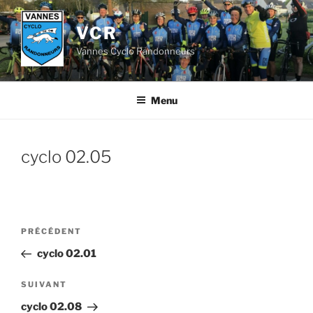
Aller
au
VCR
contenu
Vannes Cyclo Randonneurs
principal
Menu
cyclo 02.05
Navigation
Article
PRÉCÉDENT
de
précédent
cyclo 02.01
l’article
Article
SUIVANT
suivant
cyclo 02.08