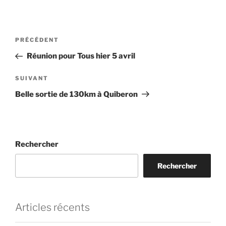
Navigation
Article
PRÉCÉDENT
de
précédent
Réunion pour Tous hier 5 avril
l’article
Article
SUIVANT
suivant
Belle sortie de 130km à Quiberon
Rechercher
Rechercher
Articles récents