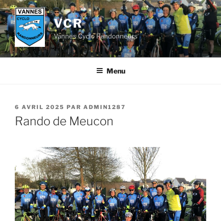
Aller
au
VCR
contenu
Vannes Cyclo Randonneurs
principal
Menu
PUBLIÉ
6 AVRIL 2025
PAR
ADMIN1287
LE
Rando de Meucon